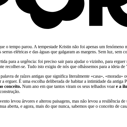
ue o tempo parou. A tempestade Kristin não foi apenas um fenómeno me
s serras elétricas e das águas que galgaram as margens. Sem luz, sem 
ida para a urgência: foi preciso sair para ajudar o vizinho, para erguer
 recolher-se. Tudo isto exigiu de nós que olhássemos para a ideia de 
 palavra de raízes antigas que significa literalmente «casa», «morada» 
 a erguer. É uma escolha deliberada de habitar a intimidade da antiga P
o conceito.
Num ano em que tantos viram os seus telhados voar
e a i
construção.
vento levou árvores e alterou paisagens, mas não levou a resiliência d
ntinua aberta, e agora, mais do que nunca, sabemos que o conceito de 